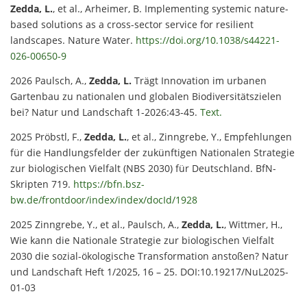
Zedda, L.
, et al., Arheimer, B. Implementing systemic nature-
based solutions as a cross-sector service for resilient
landscapes. Nature Water.
https://doi.org/10.1038/s44221-
026-00650-9
2026 Paulsch, A.,
Zedda, L.
Trägt Innovation im urbanen
Gartenbau zu nationalen und globalen Biodiversitätszielen
bei? Natur und Landschaft 1-2026:43-45.
Text.
2025 Pröbstl, F.,
Zedda, L.
, et al., Zinngrebe, Y., Empfehlungen
für die Handlungsfelder der zukünftigen Nationalen Strategie
zur biologischen Vielfalt (NBS 2030) für Deutschland. BfN-
Skripten 719.
https://bfn.bsz-
bw.de/frontdoor/index/index/docId/1928
2025 Zinngrebe, Y., et al., Paulsch, A.,
Zedda, L.
, Wittmer, H.,
Wie kann die Nationale Strategie zur biologischen Vielfalt
2030 die sozial-ökologische Transformation anstoßen? Natur
und Landschaft Heft 1/2025, 16 – 25. DOI:10.19217/NuL2025-
01-03