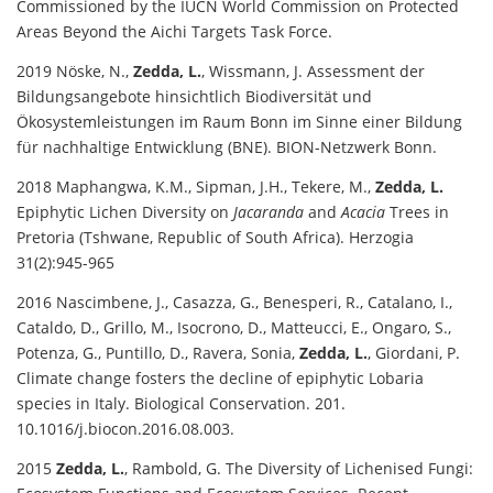
Commissioned by the IUCN World Commission on Protected
Areas Beyond the Aichi Targets Task Force.
2019 Nöske, N.,
Zedda, L.
, Wissmann, J. Assessment der
Bildungsangebote hinsichtlich Biodiversität und
Ökosystemleistungen im Raum Bonn im Sinne einer Bildung
für nachhaltige Entwicklung (BNE). BION-Netzwerk Bonn.
2018 Maphangwa, K.M., Sipman, J.H., Tekere, M.,
Zedda, L.
Epiphytic Lichen Diversity on
Jacaranda
and
Acacia
Trees in
Pretoria (Tshwane, Republic of South Africa). Herzogia
31(2):945-965
2016 Nascimbene, J., Casazza, G., Benesperi, R., Catalano, I.,
Cataldo, D., Grillo, M., Isocrono, D., Matteucci, E., Ongaro, S.,
Potenza, G., Puntillo, D., Ravera, Sonia,
Zedda, L.
, Giordani, P.
Climate change fosters the decline of epiphytic Lobaria
species in Italy. Biological Conservation. 201.
10.1016/j.biocon.2016.08.003.
2015
Zedda, L.
, Rambold, G. The Diversity of Lichenised Fungi: