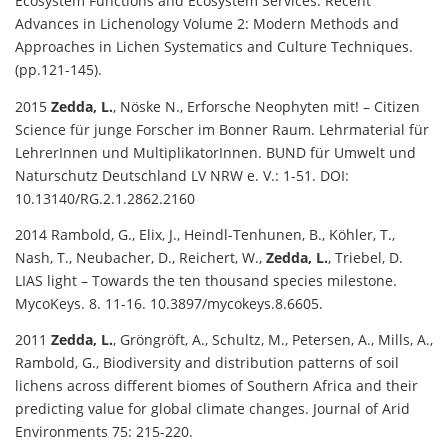
Ecosystem Functions and Ecosystem Services. Recent
Advances in Lichenology Volume 2: Modern Methods and
Approaches in Lichen Systematics and Culture Techniques.
(pp.121-145).
2015
Zedda, L.
, Nöske N., Erforsche Neophyten mit! – Citizen
Science für junge Forscher im Bonner Raum. Lehrmaterial für
LehrerInnen und MultiplikatorInnen. BUND für Umwelt und
Naturschutz Deutschland LV NRW e. V.: 1-51. DOI:
10.13140/RG.2.1.2862.2160
2014 Rambold, G., Elix, J., Heindl-Tenhunen, B., Köhler, T.,
Nash, T., Neubacher, D., Reichert, W.,
Zedda, L.
, Triebel, D.
LIAS light – Towards the ten thousand species milestone.
MycoKeys. 8. 11-16. 10.3897/mycokeys.8.6605.
2011
Zedda, L.
, Gröngröft, A., Schultz, M., Petersen, A., Mills, A.,
Rambold, G., Biodiversity and distribution patterns of soil
lichens across different biomes of Southern Africa and their
predicting value for global climate changes. Journal of Arid
Environments 75: 215-220.