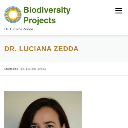
Zum
Inhalt
Menü
springen
Dr. Luciana Zedda
WILLKOMMEN!
DR. LUCIANA ZEDDA
DR. LUCIANA ZEDDA
ANGEBOT
REFERENZEN
KONTAKT
Startseite
»
Dr. Luciana Zedda