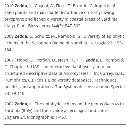
2010
Zedda, L.
, Cogoni, A., Flore, F., Brundu, G. Impacts of
alien plants and man-made disturbance on soil-growing
bryophyte and lichen diversity in coastal areas of Sardinia
(Italy). Plant Biosystems 144(3): 547-562.
2009
Zedda, L.
, Schultz, M., Rambold, G., Diversity of epiphytic
lichens in the Savannah Biome of Namibia. Herzogia 22: 153-
164.
2007 Triebel, D., Peršoh, D., Nash III., T.H.,
Zedda, L.
, Rambold,
G. Chapter 8. LIAS – an interactive database system for
structured descriptive data of Ascomycetes. – In: Currey, G.B.,
Humphries, C.J. (eds.), Biodiversity databases. Techniques,
politics, and applications. The Systematics Association Special
73: 99-110.
2002
Zedda, L.
, The epiphytic lichens on the genus
Quercus
in
Sardinia (Italy) and their value as ecological indicators.
Englera 24, Monographie: 1-457.