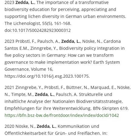
2023
Zedda, L.
, The importance of a transformative
biodiversity education for perceiving, appreciating and
supporting lichen diversity in German urban environments.
The Lichenologist, 55(5), 161-168.
doi:10.1017/S0024282923000312
2023 Pröbstl, F., Paulsch, A.,
Zedda, L.
, Nöske, N., Cardona
Santos E.M., Zinngrebe, Y., Biodiversity policy integration in
five policy sectors in Germany: How can we transform
governance to make implementation work? Earth System
Governance, Volume 16,
https://doi.org/10.1016/j.esg.2023.100175.
2021 Zinngrebe, Y., Pröbstl, F., Büttner, N., Marquad, E., Nöske,
N., Timpte, M.,
Zedda, L.
, Paulsch, A. Strukturelle und
inhaltliche Analyse der Nationalen Biodiversitätsstrategie,
Empfehlungen für ihre Weiterentwicklung. BfN-Skripten 619.
https://bfn.bsz-bw.de/frontdoor/index/index/docId/1042
2020 Nöske, N.,
Zedda, L.
, Kommunikation und
Öffentlichkeitsarbeit für Grün- und Freiflächen. In: